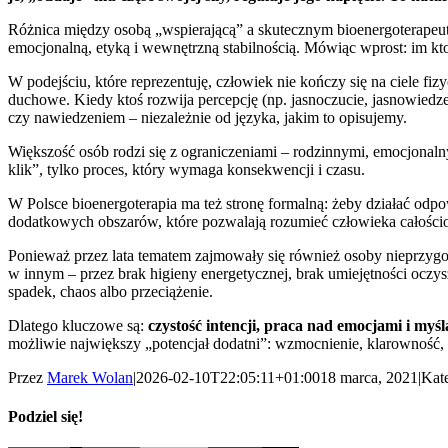
Różnica między osobą „wspierającą” a skutecznym bioenergoterapeu
emocjonalną, etyką i wewnętrzną stabilnością. Mówiąc wprost: im kto
W podejściu, które reprezentuję, człowiek nie kończy się na ciele fiz
duchowe. Kiedy ktoś rozwija percepcję (np. jasnoczucie, jasnowiedzen
czy nawiedzeniem – niezależnie od języka, jakim to opisujemy.
Większość osób rodzi się z ograniczeniami – rodzinnymi, emocjonal
klik”, tylko proces, który wymaga konsekwencji i czasu.
W Polsce bioenergoterapia ma też stronę formalną: żeby działać odpo
dodatkowych obszarów, które pozwalają rozumieć człowieka całości
Ponieważ przez lata tematem zajmowały się również osoby nieprzyg
w innym – przez brak higieny energetycznej, brak umiejętności oczysz
spadek, chaos albo przeciążenie.
Dlatego kluczowe są:
czystość intencji, praca nad emocjami i myś
możliwie największy „potencjał dodatni”: wzmocnienie, klarowność, ul
Przez
Marek Wolan
|
2026-02-10T22:05:11+01:00
18 marca, 2021
|
Kat
Podziel się!