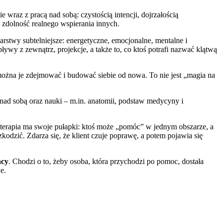
ie wraz z pracą nad sobą: czystością intencji, dojrzałością
 zdolność realnego wspierania innych.
warstwy subtelniejsze: energetyczne, emocjonalne, mentalne i
ływy z zewnątrz, projekcje, a także to, co ktoś potrafi nazwać klątwą
można je zdejmować i budować siebie od nowa. To nie jest „magia na
 nad sobą oraz nauki – m.in. anatomii, podstaw medycyny i
terapia ma swoje pułapki: ktoś może „pomóc” w jednym obszarze, a
zkodzić. Zdarza się, że klient czuje poprawę, a potem pojawia się
acy
. Chodzi o to, żeby osoba, która przychodzi po pomoc, dostała
e.