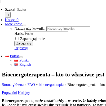
Szukaj
Koszyk
0
Moje konto
Nazwa użytkownika:
Hasło:
Zapamiętaj mnie
Rejestruj
Polski
Polski
English
Bioenergoterapeuta – kto to właściwie jest
Strona główna
»
FAQ
»
bioenergoterapia
»
Bioenergoterapeuta – kto 
Poprzedni
Kolejny
Bioenergoterapeutą może zostać każdy – w sensie, że każdy człow
je, „oddaje” mu część swojej siły, reguluje jego napięcie. To natur