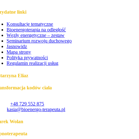
zydatne linki
Konsultacje tematyczne
Bioenergoterapia na odległość
Węzły energetyczne – zestaw
Seminarium rozwoju duchowego
Jasnowidz
Mapa strony
Polityka prywatności
Regulamin realizacji usług
tarzyna Eliaz
ansformacja kodów ciała
eszów
lefon:
+48 729 552 875
ail:
kasia@bioenergo-terapeuta.pl
rek Wolan
pnoterapeuta