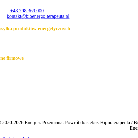
eszów
lefon:
+48 798 369 000
ail:
kontakt@bioenergo-terapeuta.pl
syłka produktów energetycznych
rmowa dostawa produktów fizycznych kurierem lub paczkomatem
 terenie Polski przy zamówieniach od 85 zł.
ne firmowe
RORA sp. z o.o.
ekun prawny marki bioenergo-terapeuta
P:5170439849
L.OLBRACHTA 84
-614, RZESZÓW
KO
 1020 4405 0000 2102 0664 4639
 2020-2026 Energia. Przemiana. Powrót do siebie. Hipnoterapeuta / Bi
Ener