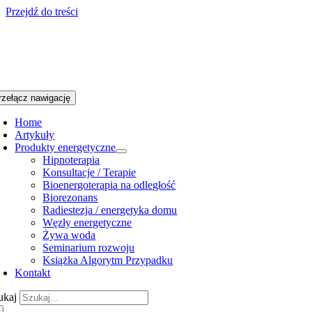
Przejdź do treści
rzełącz nawigację
Home
Artykuły
Produkty energetyczne
Hipnoterapia
Konsultacje / Terapie
Bioenergoterapia na odległość
Biorezonans
Radiestezja / energetyka domu
Węzły energetyczne
Żywa woda
Seminarium rozwoju
Książka Algorytm Przypadku
Kontakt
ukaj