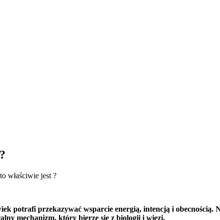
 ?
to właściwie jest ?
iek potrafi przekazywać wsparcie energią, intencją i obecnością. 
alny mechanizm, który bierze się z biologii i więzi.