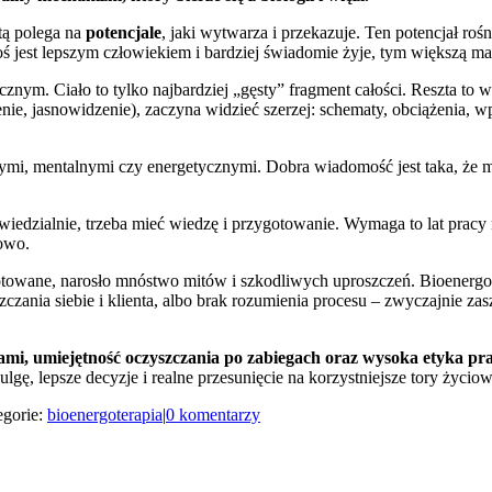
tą polega na
potencjale
, jaki wytwarza i przekazuje. Ten potencjał rośn
ś jest lepszym człowiekiem i bardziej świadomie żyje, tym większą ma
ycznym. Ciało to tylko najbardziej „gęsty” fragment całości. Reszta to 
ie, jasnowidzenie), zaczyna widzieć szerzej: schematy, obciążenia, wp
nymi, mentalnymi czy energetycznymi. Dobra wiadomość jest taka, że 
wiedzialnie, trzeba mieć wiedzę i przygotowanie. Wymaga to lat pracy
owo.
otowane, narosło mnóstwo mitów i szkodliwych uproszczeń. Bioenergo
czania siebie i klienta, albo brak rozumienia procesu – zwyczajnie zas
lami, umiejętność oczyszczania po zabiegach oraz wysoka etyka pr
gę, lepsze decyzje i realne przesunięcie na korzystniejsze tory życiow
egorie:
bioenergoterapia
|
0 komentarzy